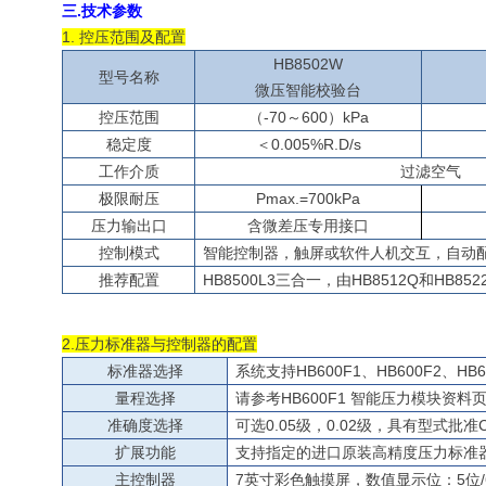
三.技术参数
1. 控压范围及配置
HB
8502W
型号名称
微压智能校验台
控压范围
（-
7
0～60
0
）kPa
稳定度
＜
0.0
05%
R
.
D/s
工作介质
过滤
空气
极限
耐压
P
max
.
=700
kPa
压力输出口
含微差压专用接口
控制模式
智能控制器，触屏或软件人机交互，自动
推荐配置
HB
8500L3三合一，由HB8512Q和HB8
2.压力标准器与控制器的配置
标准器选择
系统支持HB600F1、HB600F2、H
量程选择
请参考HB600F1 智能压力模块资
准确度选择
可选0.05级，0.02级，具有型式批准
扩展功能
支持指定的进口原装高精度压力标准
主控制器
7英寸彩色触摸屏，数值显示位：5位