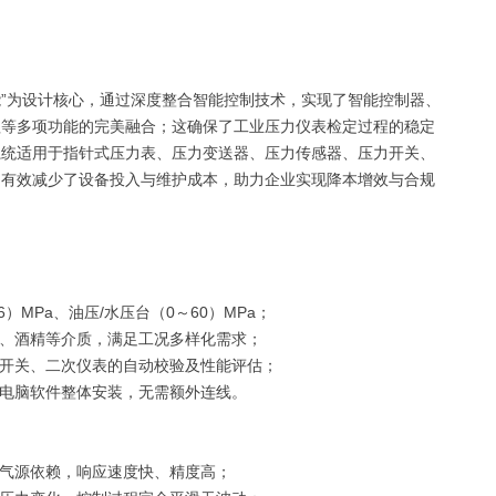
能”为设计核心，通过深度整合智能控制技术，实现了智能控制器、
理等多项功能的完美融合
；
这确保了工业压力仪表检定过程的稳定
系统适用于指针式压力表、压力变送器、压力传感器、压力开关、
，有效减少了设备投入与维护成本
，
助力企业实现降本增效与合规
6
）MPa、油压/水压
台
（0～60）MPa
；
、酒精等介质，满足工况多样化需求
；
开关、二次仪表的自动校验及性能评估
；
电脑软件整体安装，无需额外连线
。
气源依赖，响应速度快、精度高；