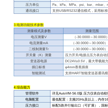
压力单位
Pa、kPa、MPa、psi、bar、mbar、m
通讯接口
支持USB/RS232通信模式，采用
3.电测功能技术参数
测量模式及参数
测量范围
电压
测量V
（-30.0000～30.0000
电流
测量mA
（-30.0000～30.0000
二线制测量Tr
（-30.0000～30.0000
开关量（
K
）
测量
压力开关
/电接点压力表自动
变送器电源
DC24V±0.5V，最大带载能
插口标准
φ4mm香蕉插座
智能测试
支持HART智能变送器
通讯
4.综合能力
管理软件
详见AutoVM-S6.0版 压力仪表自
电脑配置
最低配置：主频2GHz及以上，内存16
压力接口
标配5路并行输出口（可扩展），国标M