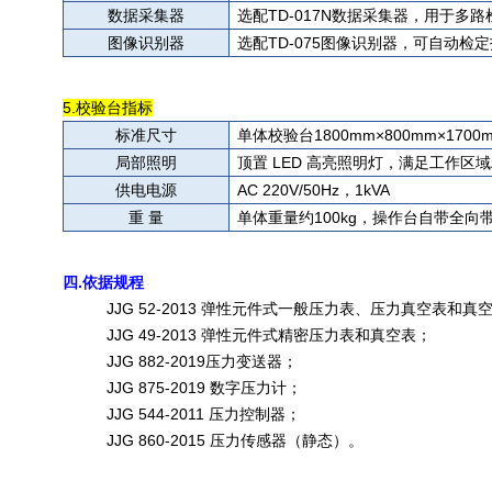
数据采集器
选
配TD-017N
数据采集器，用于
多路
图像识别器
选配TD-075图像识别器，可自动检
5.校验台指标
标准尺寸
单体校验台1800mm×
80
0mm×1
70
0
局部照明
顶置 LED 高亮照明灯，满足工作区
供电电源
AC 220V/50Hz，1kVA
重 量
单体重量约100kg，操作台自带全向
四.依据规程
JJG 52-2013 弹性元件式一般压力表、压力真空表和真
JJG 49-2013 弹性元件式精密压力表和真空表；
JJG 882-2019压力变送器；
JJG 875-2019 数字压力计；
JJG 544-2011 压力控制器；
JJG 860-2015 压力传感器（静态）。