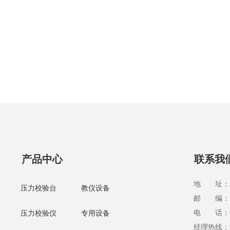
产品中心
联系我
地 址：北
压力校验台
教仪设备
邮 编：10
电 话：010
压力校验仪
专用设备
经理热线：13