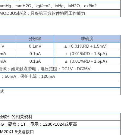
mHg、mmH2O、kgf/cm2、inHg、inH2O、ozf/in2
标准MODBUS协议，具备第三方软件协同工作能力
分辨率
准确度
）V
0.1mV
±（0.01%RD＋1.5mV）
）mA
0.1μA
±（0.01%RD＋1.5μA）
）mA
0.1μA
±（0.01%RD＋1.5μA）
测试；
如果
触点
带电，电压范围：DC1V～DC36V
力：50mA，保护电流：120mA
模式
动校验软件的相关资料
G，硬盘：1T，显示：1280×1024或更高
20X1.5快速接口