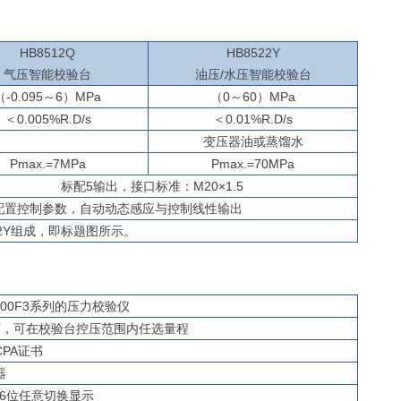
HB
8512Q
HB
8522
Y
气压智能校验台
油压/水压智能校验台
（-0.
0
9
5
～6）MPa
（0～60）MPa
＜
0.0
05%
R
.
D/s
＜
0.01
%
R
.
D/s
变压器油或蒸馏水
P
max
.=7MPa
P
max
.=70MPa
标配5输出
，
接口标准：M20
×1.5
配置控制参数，自动动态感应与控制线性输出
522Y组成，即标题图所示。
B600F3系列的压力校验仪
料页，可在校验台控压范围内任选量程
CPA证书
器
/6位任意切换显示